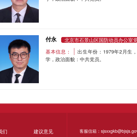
付永
北京市石景山区国防动员办公室
基本信息：
出生年份：1979年2月
学，政治面貌：中共党员。
我们
建议意见
客服信箱：sjsxxgkb@bjsjs.gov