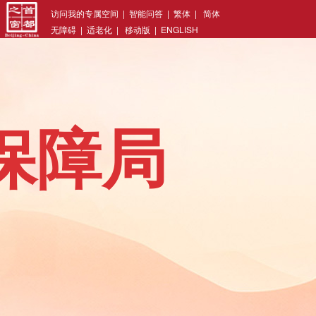
访问我的专属空间
|
智能问答
|
繁体
|
简体
无障碍
|
适老化
|
移动版
|
ENGLISH
保障局