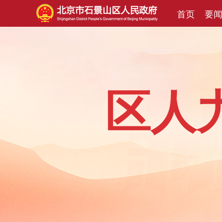
首页
要
区人