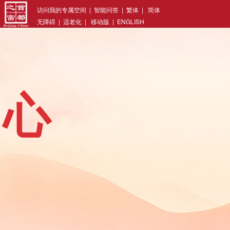
访问我的专属空间
|
智能问答
|
繁体
|
简体
无障碍
|
适老化
|
移动版
|
ENGLISH
中心