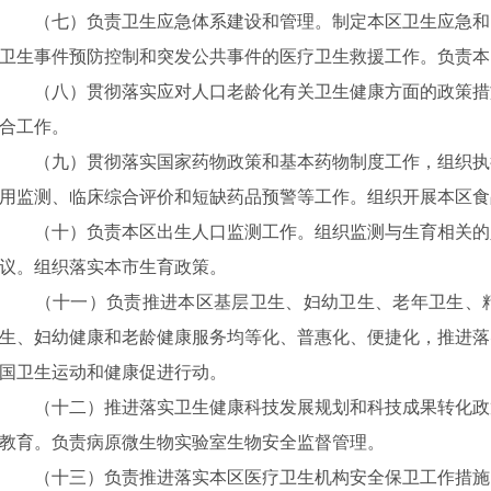
（
七
）
负责
卫生应急体系建设和管理。制定本区卫生应急和
卫生事件预防控制和突发公共事件的医疗卫生救援工作。负责本
（
八
）贯彻落实应对人口老龄化
有关卫生健康方面的
政策措
合工作。
（
九
）贯彻落实国家药物政策和基本药物制度工作
，
组织执
用监测、临床综合评价
和短缺药品预警
等工作。组织开展本区食
（
十
）负责本区
出生人口监测
工作。组织监测
与生育相关的
议。组织落实本市
生育政策。
（
十一
）
负责推进
本区
基层
卫生、妇幼卫生、老年卫生、
生、妇幼健康和老龄健康服务均等化、普惠化、便捷化，推进落
国卫生运动和健康促进行动。
（
十二
）
推进落实卫生健康科技发展规划和科技成果转化政
教育。负责病原微生物实验室生物安全监督管理。
（十三）负责推进落实本区医疗卫生机构安全保卫工作措施