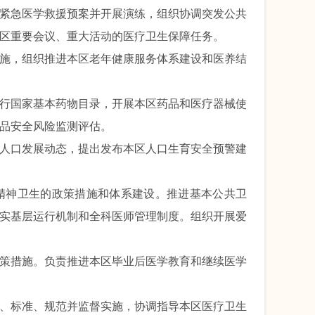
紧急医学救援预案
并开展演练
，
组织协调突发公共
区
重要会议、
重
大
活动的医疗卫生保障任务。
施
，
组织推进本区老年健康服务体系建设和医养结
行国家基本药物目录，
开展本区药品
和医疗器械
使
品安全风险监测评估。
人口发展动态，提出发布本区人口生育安全预警建
精神卫生
的
政策措施和体系建设
。
推进基本公共卫
实基层运行机制和全科医师管理制度。
组织开展爱
策措施。负责推进本区毕业后医学教育和继续医学
、标准、规范并监督实施，协调指导本区医疗卫生