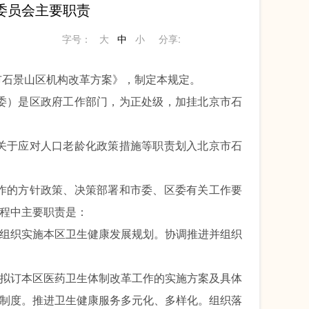
委员会主要职责
字号：
大
中
小
分享:
市
石景山区机构改革方案》
，
制定本规定。
委）
是区政府工作部门
，
为正处级
，加挂
北京市石
关于应对人口老龄化政策措施等职责划入北京市石
作的方针政策
、
决策部署
和市委、
区委
有关工作
要
程中主要职责是：
组织实施本区卫生健康发展规划。协调推进并组织
拟订
本区医药卫生体制改革工作的实施方案及具体
制度。推进卫生健康服务多元化、多样化。组织落