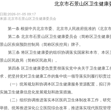
北京市石景山区卫生健康
日期:2026-01-05 09:17
来源:北京市石景山区卫生健康委员会
第一条
根据
中共
北京市委、
北京
市
人民
政府批准的《
北京
第二条
北京市石景山
区卫生健康委员会
（简称区卫生健康
景山区疾病预防控制局（简称区疾控局）牌子
。
第三条
将区卫生健康委的组织协调落实国家和本市、本区
景山区民政局（简称区民政局）。
第四条
区卫生健康委
负责
贯彻落实党中央关于卫生健康工
求
，
把坚持党对卫生健康工作的集中统一领导落实到
履行职责过
（一）统筹规划和协调本区卫生
健康
服务资源配置
，
拟订
并
实施卫生健康信息化
发展规划和政策措施
。
（二）
组织协调
推进落实
本区
医药卫生体制改革工作
，
研究
举措。统筹推进深化公立医院综合改革，
推进落实
现代医院管理