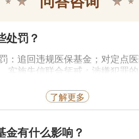
问答咨询
点击查看
些处罚？
文体休闲
罚：追回违规医保基金；对定点医
为老年人提供养老休闲和文
、实施失信联合惩戒；涉嫌犯罪的
年人文娱生活。
点击查看
了解更多
医疗卫生服
基金有什么影响？
医疗卫生服务机构，可为老