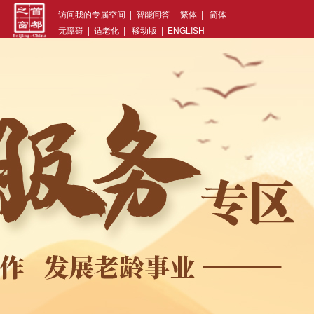
访问我的专属空间
|
智能问答
|
繁体
|
简体
无障碍
|
适老化
|
移动版
|
ENGLISH