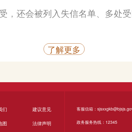
保健、健康教育、康复等服
受，还会被列入失信名单、多处受
点击查看
了解更多
老年大学（
老年人可以在周边的老年大
爱好班参加书法、唱歌等各
点击查看
我们
建议意见
客服信箱：sjsxxgkb@bjsjs.gov
政务服务热线：12345
地图
法律声明