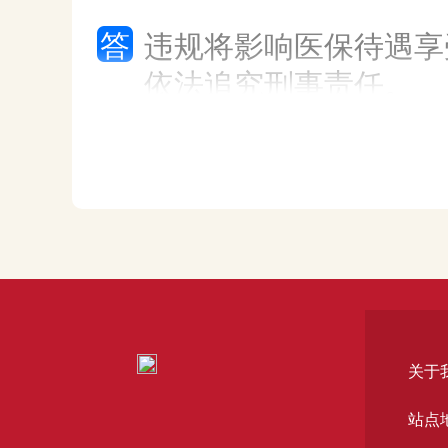
护理、社会交流等服务。
答
违规将影响医保待遇享
点击查看
依法追究刑事责任。
街乡养老照料中心
主要开展集中养老和部分社区养老服务，有选择
地开展日托、老年餐桌等。
点击查看
关于
站点