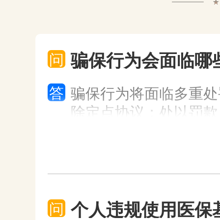
点击查看
骗保行为会面临哪
问
养老签约服务商
答
骗保行为将面临多重处
商家为有需要的老年人提供康复护理、养老家
除定点协议；处以罚款
政、生活照料、精神关怀等签约服务。
点击查看
养老服务机构
个人违规使用医保
问
就近为有需求的居家老年人提供生活照料、陪伴