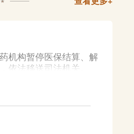
查看更多+
药机构暂停医保结算、解
化服务场所，丰富老
，依法移送司法机关。
务机构
年人提供看病就医、