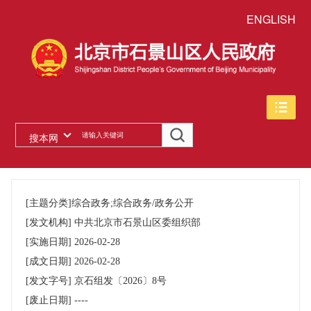
ENGLISH
搜本网
[主题分类]
综合政务;综合政务/政务公开
[发文机构]
中共北京市石景山区委组织部
[实施日期]
2026-02-28
[成文日期]
2026-02-28
[发文字号]
京石组发〔2026〕8号
[废止日期]
----