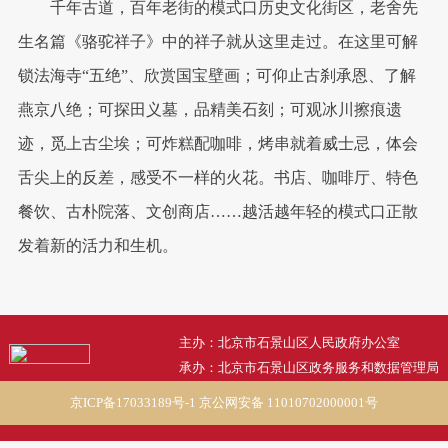
千年古道，百年老街的模式口历史文化街区，老舍先
生名篇《骆驼祥子》中的祥子就从这里走过。在这里可解
锁法海寺“五绝”、欣赏国宝壁画；可仰止古刹承恩、了解
燕京八绝；可探田义墓，品精美石刻；可观冰川擦痕遗
迹，觅上古尘埃；可炸糕配咖啡，烤串就着威士忌，体会
舌尖上的反差，感受不一样的火花。书店、咖啡厅、特色
餐饮、古朴院落、文创商店……越活越年轻的模式口正散
发着新的活力和生机。
主办：北京市石景山区人民政府办公室
承办：北京市石景山区政务服务和数据管理局
京ICP备17033189号-1
京公网安备 11010702000001号