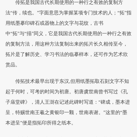
传拓是我国古代长期使用的一种行之有效的复制方
法“传，续也。”字面意思为掌握某项专门技术的人；“拓”指
用纸墨摹印碑石或器物上的文字与花纹，古书
中“拓”与“搨”同义，它是我国古代长期使用的一种行之有效
的复制方法，用这种方法复制出来的拓片长久相传至今，
拓片是了解历史、学习书法的临摹样本，还可作为艺术欣
赏品。
传拓技术最早出现于东汉,但用纸墨拓取石刻文字不知
起于何时，可考的时间为初唐。初唐虞世南曾书写过《孔
子庙堂碑》，清人王澍在记述此碑时写道：“碑成，墨本进
呈，特赐世南王羲之黄银印一颗，世南表谢。”这里的“墨
本进呈”便是指拓印所得之纸本。