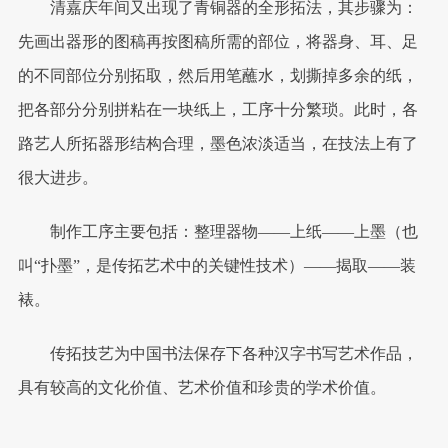
清嘉庆年间又出现了青铜器的全形拓法，其步骤为：
先画出器形的图稿再按图稿所需的部位，将器身、耳、足
的不同部位分别拓取，然后用笔蘸水，划撕掉多余的纸，
把各部分分别拼粘在一块纸上，工序十分繁琐。此时，各
路艺人所拓器形结构合理，墨色浓淡适当，在技法上有了
很大进步。
制作工序主要包括：整理器物——上纸——上墨（也
叫“扑墨”，是传拓艺术中的关键性技术）——揭取——装
裱。
传拓技艺为中国书法保存下各种汉字书写艺术作品，
具有较高的文化价值、艺术价值和珍贵的学术价值。