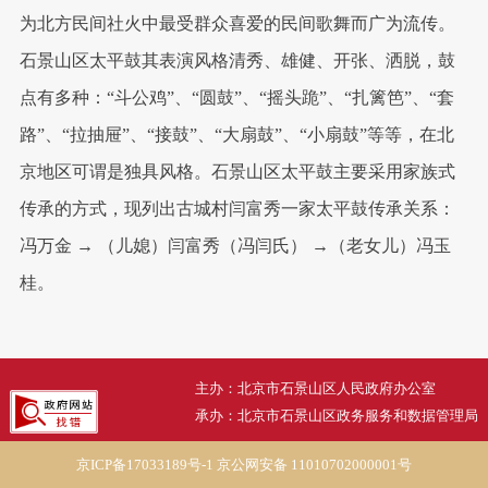
为北方民间社火中最受群众喜爱的民间歌舞而广为流传。
石景山区太平鼓其表演风格清秀、雄健、开张、洒脱，鼓
点有多种：“斗公鸡”、“圆鼓”、“摇头跪”、“扎篱笆”、“套
路”、“拉抽屉”、“接鼓”、“大扇鼓”、“小扇鼓”等等，在北
京地区可谓是独具风格。石景山区太平鼓主要采用家族式
传承的方式，现列出古城村闫富秀一家太平鼓传承关系：
冯万金 → （儿媳）闫富秀（冯闫氏） →（老女儿）冯玉
桂。
主办：北京市石景山区人民政府办公室
承办：北京市石景山区政务服务和数据管理局
京ICP备17033189号-1
京公网安备 11010702000001号