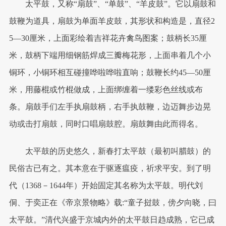
太平鼓，又称“扇鼓”、“单鼓”、“羊皮鼓”。它以扇鼓和
鼓鞭为道具，扇鼓为单面羊皮鼓，其形状和构造是，直径2
5—30厘米，上面彩绘着吉祥花卉禽鸟图案；鼓柄长35厘
米，鼓柄下端用细钢筋焊成三瓣梅花形，上面串着几个小
铜环，小铜环相互碰撞哗啦哗啦直响；鼓鞭长约45—50厘
米，用藤棍或竹棍做成，上面绑缠着一缕彩色丝线或布
条。扇鼓手们左手执扇鼓柄，右手执鼓鞭，边迈舞步边晃
动或击打扇鼓，同时口唱扇鼓腔。扇鼓舞由此而得名。
太平鼓的历史悠久，新春打太平鼓（最初叫腊鼓）的
民俗古已有之。其本意在于驱逐瘟疫，祈求平安。到了明
代（1368－1644年）开始固定其名称为太平鼓。明代刘
侗、于奕正在《帝京景物略》载:“童子挝鼓，傍夕向晓，曰
太平鼓。”清代兴盛于京城内外的太平鼓日趋成熟，它已成