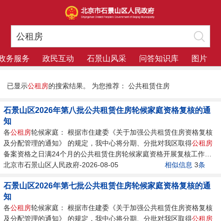
政务服务
政民互动
石景山风采
问答知识库
图片
已显示
公租房
的搜索结果。
为您推荐：
公共租赁住房
石景山区2026年第八批公共租赁住房轮候家庭资格复核的通
知
各
公租房
轮候家庭： 根据市住建委《关于加强公共租赁住房资格复核
及分配管理的通知》 的规定，我中心将分期、分批对我区取得
公租房
备案资格之日满24个月的公共租赁住房轮候家庭资格开展复核工作。
现将有关事项通知如下：...
北京市石景山区人民政府-2026-08-05
相似信息
3
条
石景山区2026年第七批公共租赁住房轮候家庭资格复核的通
知
各
公租房
轮候家庭： 根据市住建委《关于加强公共租赁住房资格复核
及分配管理的通知》 的规定，我中心将分期、分批对我区取得
公租房