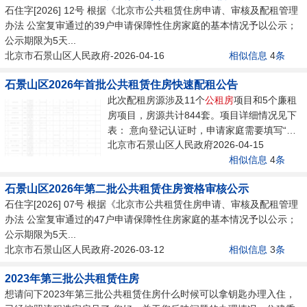
石住字[2026] 12号 根据《北京市公共租赁住房申请、审核及配租管理
办法 公室复审通过的39户申请保障性住房家庭的基本情况予以公示；
公示期限为5天...
北京市石景山区人民政府-2026-04-16
相似信息
4
条
石景山区2026年首批公共租赁住房快速配租公告
此次配租房源涉及11个
公租房
项目和5个廉租
房项目，房源共计844套。项目详细情况见下
表： 意向登记认证时，申请家庭需要填写“
公
北京市石景山区人民政府2026-04-15
租房
备案编号”。“
公租房
备案编号”可在北京...
相似信息
4
条
石景山区2026年第二批公共租赁住房资格审核公示
石住字[2026] 07号 根据《北京市公共租赁住房申请、审核及配租管理
办法 公室复审通过的47户申请保障性住房家庭的基本情况予以公示；
公示期限为5天...
北京市石景山区人民政府-2026-03-12
相似信息
3
条
2023年第三批公共租赁住房
想请问下2023年第三批公共租赁住房什么时候可以拿钥匙办理入住，