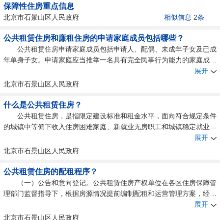
保障性住房重点信息
北京市石景山区人民政府
相似信息
2
条
公共租赁住房和廉租住房的申请家庭成员包括哪些？
公共租赁住房申请家庭成员包括申请人、配偶、未成年子女及已成
年单身子女。申请家庭应当推举一名具有完全民事行为能力的家庭成员
作为申请人。 廉租住房申请家庭成员之间应具有法定的赡养、扶养或
展开
者抚养关系，包括申请人配偶、父母、未成年子女、已成年但不能独立
北京市石景山区人民政府
生活的子女、父母双亡且由祖父母或者外祖父母作为监护人的未成年或
者已成年但不能独立生活的孙子女和外孙子女等。其中申请廉租住房的
什么是公共租赁住房？
低保家庭成员按民政部门核发的《北京市城市居民最低生活保障金领取
公共租赁住房，是指限定建设标准和租金水平，面向符合规定条件
证》上标明的人口认定。
的城镇中等偏下收入住房困难家庭、新就业无房职工和城镇稳定就业的
外来务工人员出租的保障性住房。
展开
北京市石景山区人民政府
公共租赁住房的配租程序？
（一）公告和意向登记。公共租赁住房产权单位在各区住房保障管
理部门监督指导下，根据房源情况提前编制配租和运营管理方案，经批
准后，由各区住房保障管理部门在各区政府网站上公布配租公告，公告
展开
内容包括房源位置、套数、户型面积、工期、租金标准、租赁管理、供
北京市石景山区人民政府