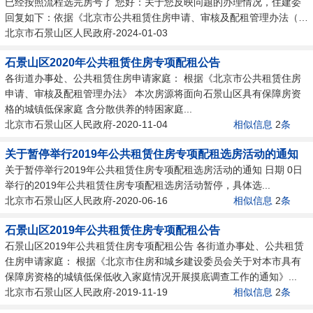
已经按照流程选完房号了 您好：关于您反映问题的办理情况，住建委
回复如下：依据《北京市公共租赁住房申请、审核及配租管理办法（京
建法...
北京市石景山区人民政府-2024-01-03
石景山区2020年公共租赁住房专项配租公告
各街道办事处、公共租赁住房申请家庭： 根据《北京市公共租赁住房
申请、审核及配租管理办法》 本次房源将面向石景山区具有保障房资
格的城镇低保家庭 含分散供养的特困家庭...
北京市石景山区人民政府-2020-11-04
相似信息
2
条
关于暂停举行2019年公共租赁住房专项配租选房活动的通知
关于暂停举行2019年公共租赁住房专项配租选房活动的通知 日期 0日
举行的2019年公共租赁住房专项配租选房活动暂停，具体选...
北京市石景山区人民政府-2020-06-16
相似信息
2
条
石景山区2019年公共租赁住房专项配租公告
石景山区2019年公共租赁住房专项配租公告 各街道办事处、公共租赁
住房申请家庭： 根据《北京市住房和城乡建设委员会关于对本市具有
保障房资格的城镇低保低收入家庭情况开展摸底调查工作的通知》...
北京市石景山区人民政府-2019-11-19
相似信息
2
条