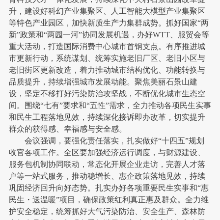
升，建设好科幻产业集聚区、人工智能大模型产业集聚区
等特色产业园区，加快新质生产力集群成势。抓好国家“两
新”政策和“两园一河”协同发展机遇，办好WTT、服贸会等
重大活动，打造国际消费中心城市首钢支点。有序推进城
市更新行动，系统谋划、统筹实施老旧厂区、老旧小区与
老旧街区更新改造，着力推动城市结构优化、功能转换与
品质提升，持续增强城市发展动能。聚焦美丽石景山建
设，坚定不移打好污染防治攻坚战，不断优化城市生态空
间。围绕“七有”要求和“五性”需求，全力推动各项民生实事
和民生工程落地见效，持续深化接诉即办改革，切实提升
群众的获得感、幸福感与安全感。
会议强调，要强化责任落实，扎实做好“十四五”规划
收官各项工作。全区要加强经济运行调度，与财源建设、
服务包机制协同联动，常态化开展企业走访，完善人才落
户等一站式服务，推动稳增长、惠企政策落地见效，持续
巩固经济回升向好态势。扎实办好各项重要民生实事和“惠
民生・送温暖”项目，确保政策红利真正惠及群众。全力维
护安全稳定，统筹抓好大气污染防治、安全生产、森林防