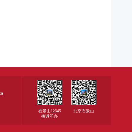
cn
石景山12345
北京石景山
接诉即办