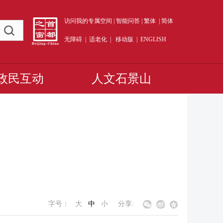
访问我的专属空间
|
智能问答
|
繁体
|
简体
无障碍
|
适老化
|
移动版
|
ENGLISH
政民互动
人文石景山
卷
字号：
大
中
小
分享: