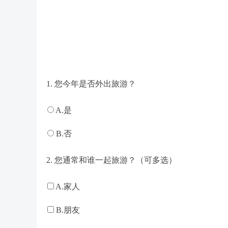
1. 您今年是否外出旅游？
A.是
B.否
2. 您通常和谁一起旅游？（可多选）
A.家人
B.朋友