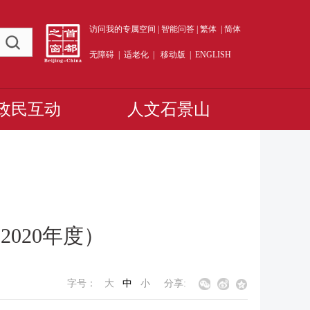
访问我的专属空间
|
智能问答
|
繁体
|
简体
无障碍
|
适老化
|
移动版
|
ENGLISH
政民互动
人文石景山
020年度）
字号：
大
中
小
分享: