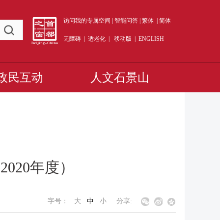
访问我的专属空间
|
智能问答
|
繁体
|
简体
无障碍
|
适老化
|
移动版
|
ENGLISH
政民互动
人文石景山
020年度）
字号：
大
中
小
分享: