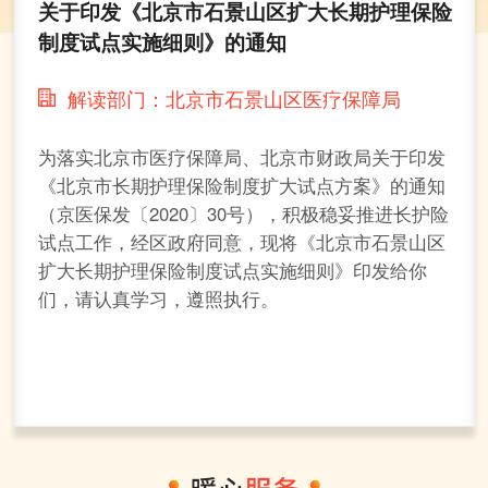
关于印发《北京市石景山区扩大长期护理保险
国
制度试点实施细则》的通知
规
解读部门：北京市石景山区医疗保障局
为落实北京市医疗保障局、北京市财政局关于印发
医
《北京市长期护理保险制度扩大试点方案》的通知
护
（京医保发〔2020〕30号），积极稳妥推进长护险
出
试点工作，经区政府同意，现将《北京市石景山区
保
扩大长期护理保险制度试点实施细则》印发给你
医
们，请认真学习，遵照执行。
建
全
了
保
和
年
疗