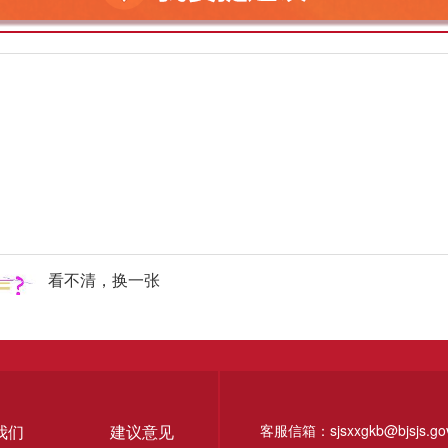
看不清，换一张
我们
建议意见
客服信箱：sjsxxgkb@bjsjs.gov