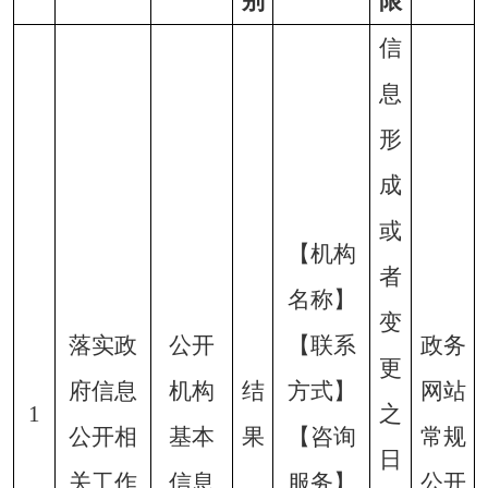
别
限
信
息
形
成
或
【机构
者
名称】
变
落实政
公开
【联系
政务
更
府信息
机构
结
方式】
网站
1
之
公开相
基本
果
【咨询
常规
日
关工作
信息
服务】
公开