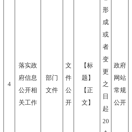
形
成
或
者
变
落实政
文
【标
政府
更
府信息
部门
件
题】
网站
4
之
公开相
文件
公
【正
常规
日
关工作
开
文】
公开
起
20