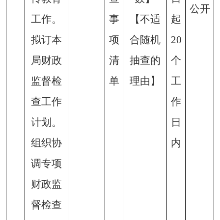
公开
工作。
事
【不适
起
拟订本
项
合随机
20
局财政
清
抽查的
个
监督检
单
理由】
工
查工作
作
计划。
日
组织协
内
调专项
财政监
督检查