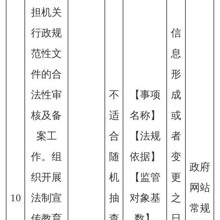
担机关
行政规
信
范性文
息
件的合
形
法性审
不
【事项
成
核及备
适
名称】
或
案工
合
【法规
者
作。组
随
依据】
变
政府
织开展
机
【监管
更
网站
10
法制宣
抽
对象基
之
常规
传教育
查
数】
日