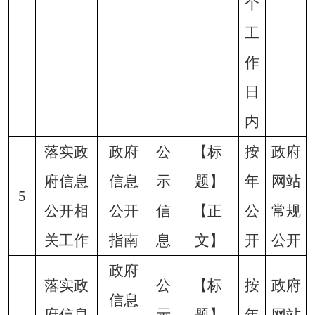
个
工
作
日
内
落实政
政府
公
【标
按
政府
府信息
信息
示
题】
年
网站
5
公开相
公开
信
【正
公
常规
关工作
指南
息
文】
开
公开
政府
落实政
公
【标
按
政府
信息
府信息
示
题】
年
网站