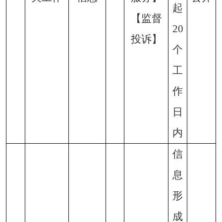
起
【监督
20
投诉】
个
工
作
日
内
信
息
形
成