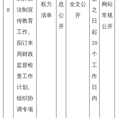
权力
息
全文公
网站
8
法制宣
之
清单
公
开
常规
传教育
日
开
公开
工作。
起
拟订本
20
局财政
个
监督检
工
查工作
作
计划。
日
组织协
内
调专项