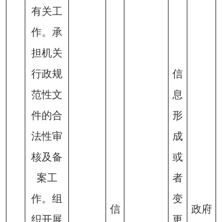
有关工
作。承
担机关
行政规
信
范性文
息
件的合
形
法性审
成
核及备
或
案工
者
作。组
变
信
政府
织开展
更