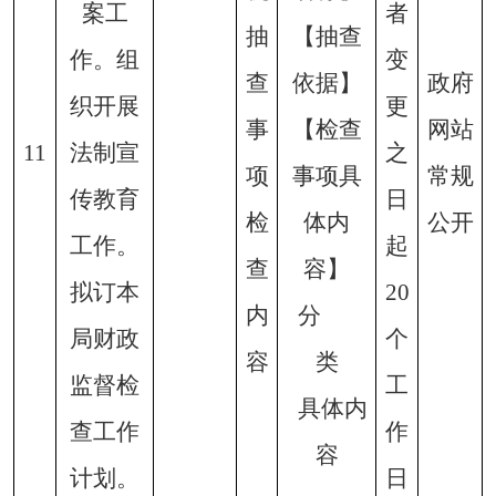
案工
者
抽
【抽查
作。组
变
查
依据】
政府
织开展
更
事
【检查
网站
11
法制宣
之
项
事项具
常规
传教育
日
检
体内
公开
工作。
起
查
容】
拟订本
20
内
分
局财政
个
容
类
监督检
工
具体内
查工作
作
容
计划。
日