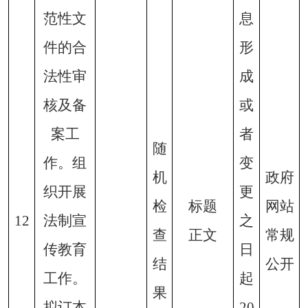
范性文
息
件的合
形
法性审
成
核及备
或
案工
者
随
作。组
变
机
政府
织开展
更
检
标题
网站
12
法制宣
之
查
正文
常规
传教育
日
结
公开
工作。
起
果
拟订本
20