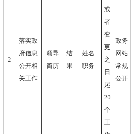
或
者
变
落实政
政务
更
府信息
领导
结
姓名
网站
2
之
公开相
简历
果
职务
常规
日
关工作
公开
起
20
个
工