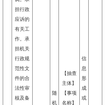
担行政
应诉的
有关工
作。承
担机关
行政规
信
范性文
息
【抽查
件的合
形
主体】
法性审
成
随
【事项
核及备
或
机
名称】