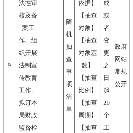
法性审
依据】
成
核及备
【抽查
或
随
案工
对象】
者
机
作。组
【抽查
变
抽
政府
织开展
对象基
更
查
网站
9
法制宣
数】
之
事
常规
传教育
【抽查
日
项
公开
工作。
比例】
起
清
拟订本
【抽查
20
单
局财政
周期】
个
监督检
【抽查
工