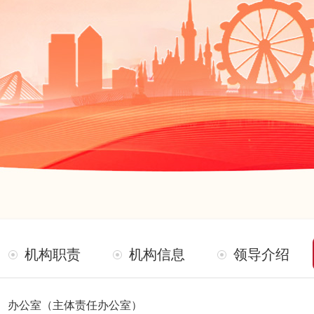
机构职责
机构信息
领导介绍
办公室（主体责任办公室）