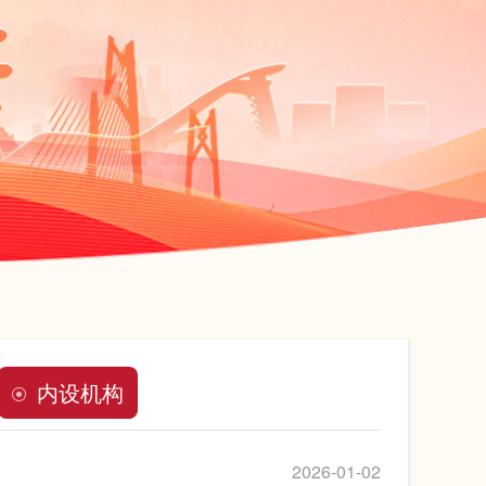
内设机构
2026-01-02