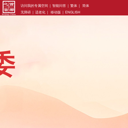
访问我的专属空间
|
智能问答
|
繁体
|
简体
无障碍
|
适老化
|
移动版
|
ENGLISH
委