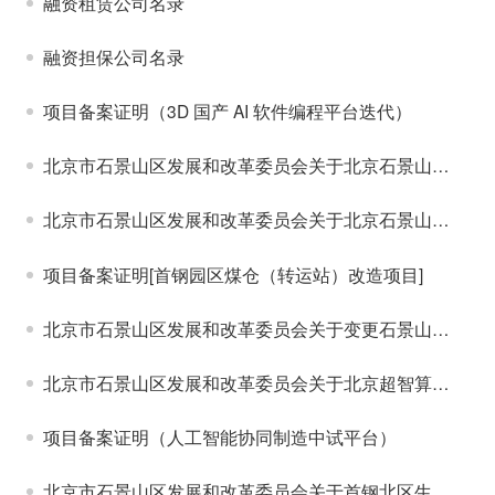
融资租赁公司名录
融资担保公司名录
项目备案证明（3D 国产 AI 软件编程平台迭代）
北京市石景山区发展和改革委员会关于北京石景山西黄村1606-640等地块10千伏电力接入新建工程核准的批复
北京市石景山区发展和改革委员会关于北京石景山广宁村棚户区改造项目10kV电力接入（二期）新建工程核准的批复
项目备案证明[首钢园区煤仓（转运站）改造项目]
北京市石景山区发展和改革委员会关于变更石景山区供排水管线更新改造一期项目建议书（代可行性研究报告）的批复
北京市石景山区发展和改革委员会关于北京超智算人工智能创新示范园外电源建设工程项目建议书（代可行性研究报告）的批复
项目备案证明（人工智能协同制造中试平台）
北京市石景山区发展和改革委员会关于首钢北区生活垃圾密闭式清洁站项目建议书（代可行性研究报告）延期的批复