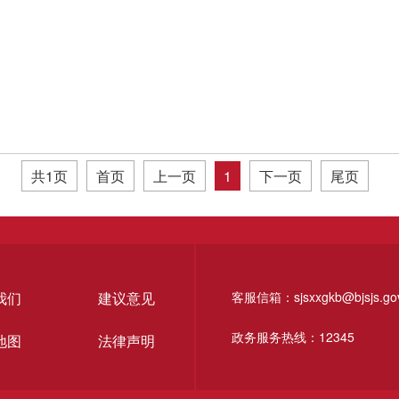
共1页
首页
上一页
1
下一页
尾页
我们
建议意见
客服信箱：sjsxxgkb@bjsjs.gov
政务服务热线：12345
地图
法律声明