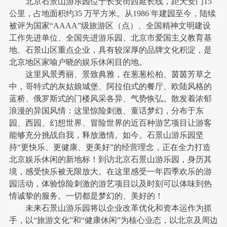
北京石景山游乐园位于长安街西延长线，距天安门15
公里，占地面积约35 万平方米。从1986 年建园至今，陆续
被评为国家“AAAA”级旅游区（点）、全国精神文明建设
工作先进单位、全国先进游乐园、北京市爱国主义教育基
地、石景山区重点企业，具有较深厚的品牌文化积淀，是
北京地区家喻户晓的娱乐休闲目的地。
这里风景秀丽、景致典雅，在葱葱松柏、茵茵芳草之
中，哥特式的灰姑娘城堡、阿拉伯式的餐厅、欧陆风格的
蓝桥、俄罗斯式的门楼风采各异、气势恢弘。散发着浓郁
浪漫的异国风情：这里惊险刺激、童话梦幻，分布于东
园、西园、幻想世界、冒险世界的近百种游艺项目让游客
能够充分挑战自我，释放激情。如今。石景山游乐园坚
持“更快乐、更健康、更美好”的经营理念，正在全力打造
北京娱乐休闲的新地标！到访北京石景山游乐园，身历其
境，感受快乐被无限放大。在这里感受一年四季欢乐的游
园活动，体验惊险刺激的游艺项目以及时刻可以体味到热
情诚挚的服务。一切都是梦幻的、美好的！
未来石景山游乐园将以企业改革优化和资本运作为抓
手，以“旅游文化”和“健康休闲”为核心业态，以北京及周边