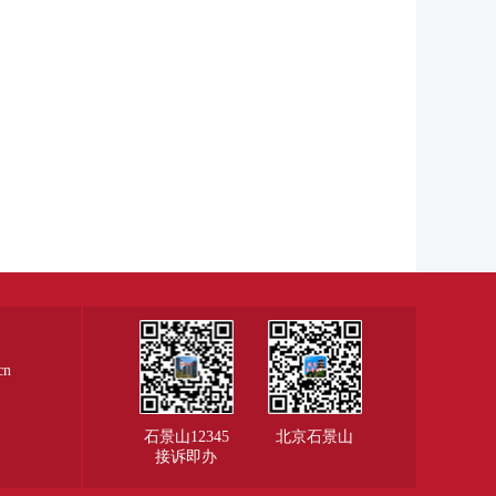
cn
石景山12345
北京石景山
接诉即办