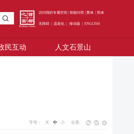
访问我的专属空间
|
智能问答
|
繁体
|
简体
无障碍
|
适老化
|
移动版
|
ENGLISH
政民互动
人文石景山
字号：
大
中
小
分享: