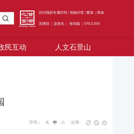
访问我的专属空间
|
智能问答
|
繁体
|
简体
无障碍
|
适老化
|
移动版
|
ENGLISH
政民互动
人文石景山
园
字号：
大
中
小
分享: