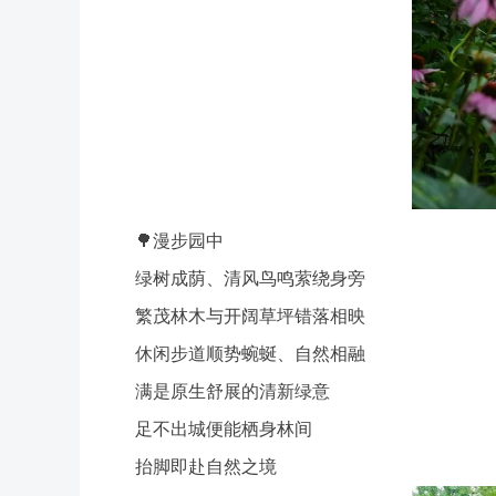
🌳漫步园中
绿树成荫、清风鸟鸣萦绕身旁
繁茂林木与开阔草坪错落相映
休闲步道顺势蜿蜒、自然相融
满是原生舒展的清新绿意
足不出城便能栖身林间
抬脚即赴自然之境