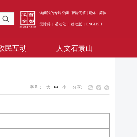
访问我的专属空间
|
智能问答
|
繁体
|
简体
无障碍
|
适老化
|
移动版
|
ENGLISH
政民互动
人文石景山
字号：
大
中
小
分享: