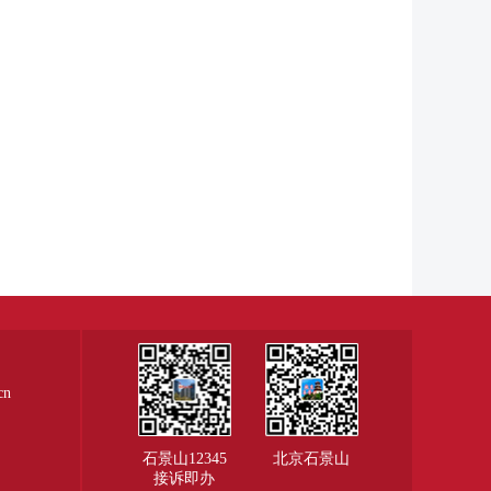
cn
石景山12345
北京石景山
接诉即办