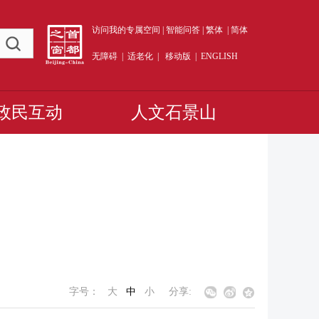
访问我的专属空间
|
智能问答
|
繁体
|
简体
无障碍
|
适老化
|
移动版
|
ENGLISH
政民互动
人文石景山
字号：
大
中
小
分享: